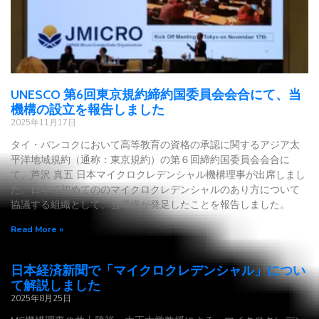
UNESCO 第6回東京規約締約国委員会会合にて、当
機構の設立を報告しました
2025年11月17日
タイ・バンコクにおいて高等教育の資格の承認に関するアジア太
平洋地域規約（通称：東京規約）の第６回締約国委員会会合に
て、芦沢 真五 日本マイクロクレデンシャル機構理事が出席しまし
た。日本で初めてののマイクロクレデンシャルのあり方について
協議する組織として、当機構が発足したことを報告しました。
Read More »
日本経済新聞で「マイクロクレデンシャル」につい
て解説しました
2025年8月25日