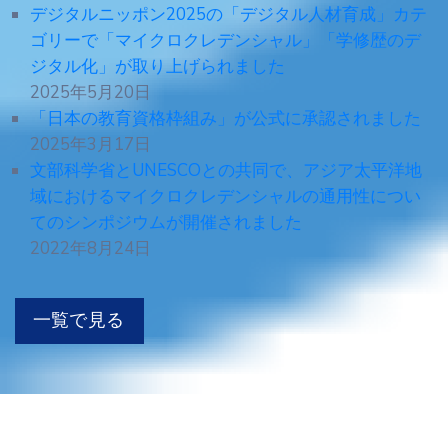
デジタルニッポン2025の「デジタル人材育成」カテ
ゴリーで「マイクロクレデンシャル」「学修歴のデ
ジタル化」が取り上げられました
2025年5月20日
「日本の教育資格枠組み」が公式に承認されました
2025年3月17日
文部科学省とUNESCOとの共同で、アジア太平洋地
域におけるマイクロクレデンシャルの通用性につい
てのシンポジウムが開催されました
2022年8月24日
一覧で見る