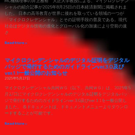
MC機構理事の井上雅裕 大正大学教授による、マイクロクレデン
シャルの紹介記事が2025年8月25日の日本経済新聞に掲載されま
した。 日本の高等教育が世界に後れを取っている領域の一つが
「マイクロクレデンシャル」とその証明手段の普及である。現代
社会はデジタル技術の進化とグローバル化の加速により空前の速
さ
Read More »
マイクロクレデンシャルのデジタル証明をデジタル
バッジで発行するためのガイドラインver.3.0及び
ver.1.1一般公開のお知らせ
2025年5月27日
マイクロクレデンシャル共同ＷＧ（以下、共同ＷＧ）は、2025年5
月27日にマイクロクレデンシャルのデジタル証明をデジタルバッ
ジで発行するためのガイドラインver.3.0及びver.1.1を一般公開し
ました。 各ドキュメントは、ドキュメントメニューよりダウンロ
ードすることが可能です。
Read More »