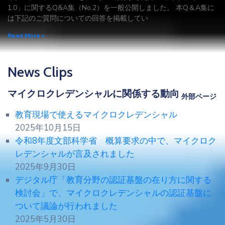
1.0」に関するQ&A集（No.2）を一般公開しました。 本Q＆A集に
は下記のご質問についての回答を掲載してい
Read More »
News Clips
マイクロクレデンシャルに関係する動向
外部ページ
教育現場で使えるマイクロクレデンシャル
2025年10月15日
令和8年度文部科学省 概算要求の中で、マイクロク
レデンシャルが言及されました
2025年9月30日
デジタル庁「教育分野の認証基盤の在り方に関する
検討会」で、マイクロクレデンシャルの認証基盤に
ついて議論が行われました
2025年5月30日