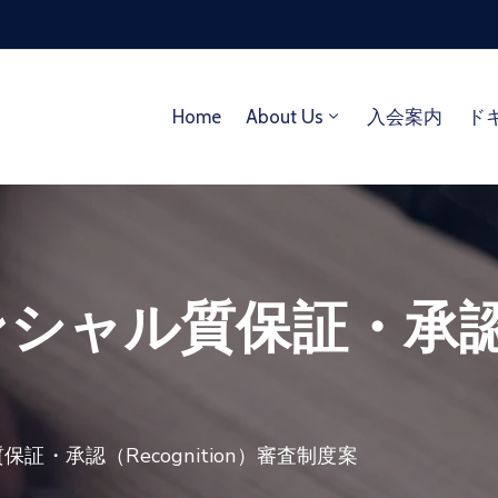
Home
About Us
入会案内
ド
ャル質保証・承認（Re
証・承認（Recognition）審査制度案