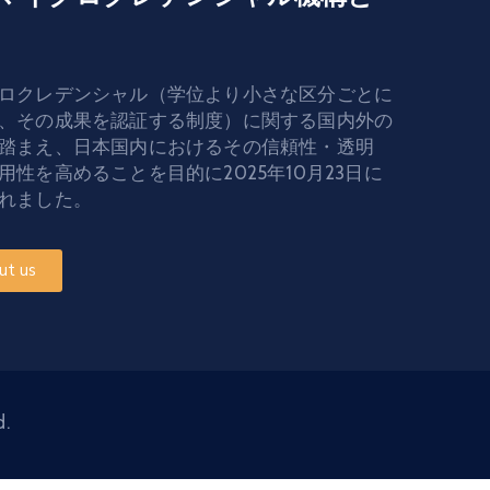
ロクレデンシャル（学位より小さな区分ごとに
、その成果を認証する制度）に関する国内外の
踏まえ、日本国内におけるその信頼性・透明
用性を高めることを目的に2025年10月23日に
れました。
ut us
d.