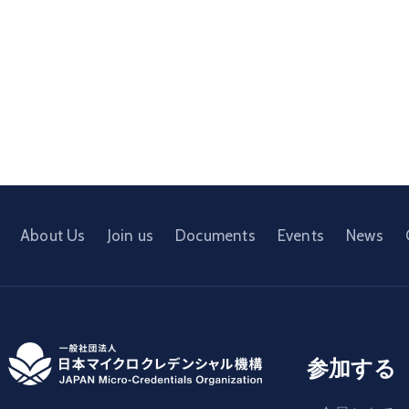
About Us
Join us
Documents
Events
News
参加する