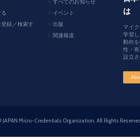
すべてのお知らせ
は
する
イベント
に登録／検索す
出版
マイク
学習し
関連報道
動向を
性・有
設立さ
Abo
 JAPAN Micro-Credentials Organization, All Rights Reserve