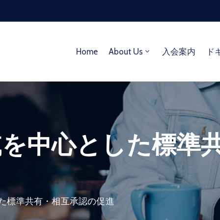
Home
About Us
入会案内
ド
域を中心とした標準
た標準共有・相互承認の促進