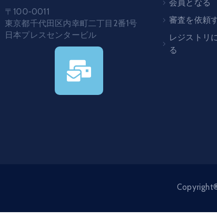
会員となる
〒100-0011
審査を依頼
東京都千代田区内幸町二丁目2番1号
日本プレスセンタービル
レジストリ
る
Copyright®