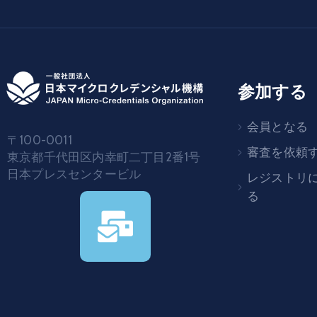
参加する
会員となる
〒100-0011
審査を依頼
東京都千代田区内幸町二丁目2番1号
日本プレスセンタービル
レジストリ
る