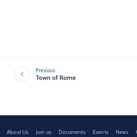
Previous
Town of Rome
About Us
Join us
Documents
Events
News