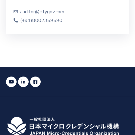
auditor@citygov.com
(+91)8002359590