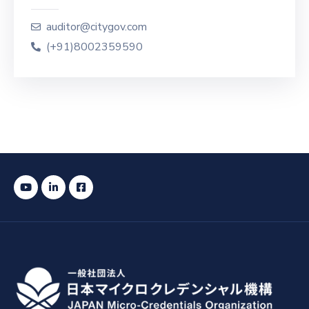
auditor@citygov.com
(+91)8002359590